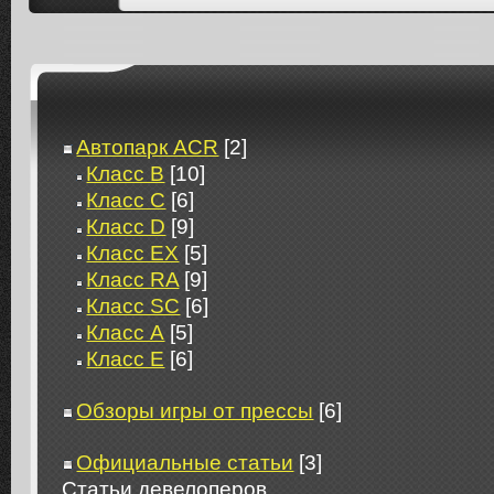
Автопарк ACR
[2]
Класс B
[10]
Класс C
[6]
Класс D
[9]
Класс EX
[5]
Класс RA
[9]
Класс SC
[6]
Класс А
[5]
Класс Е
[6]
Обзоры игры от прессы
[6]
Официальные статьи
[3]
Статьи девелоперов.