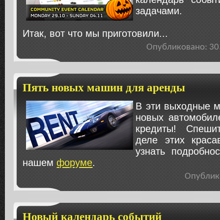
задачами.
Итак, вот что мы приготовили...
Опубликовано: 3
Пять новых машин для аренды
В эти выходные м
новых автомобил
кредиты! Спеши
деле этих краса
узнать подробно
нашем
форуме
.
Опублик
Новый календарь событий