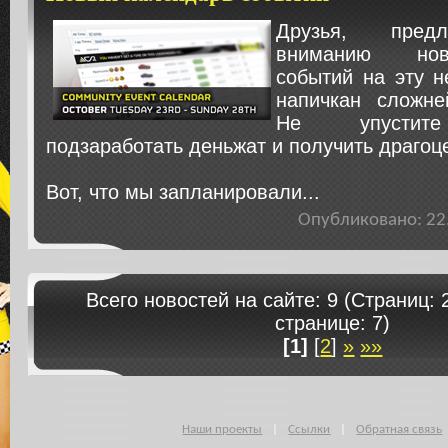
Друзья, пред
вниманию нов
событий на эту н
напичкан сложне
Не упустите
подзаработать деньжат и получить драгоц
Вот, что мы запланировали...
Опубликовано: 2
Всего новостей на сайте: 9 (Страниц: 
странице: 7)
[1]
[
2
]
»
»»
Наши проекты
|
Ссылки
|
Обратная связь