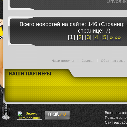
Опублик
Всего новостей на сайте: 146 (Страниц:
странице: 7)
[1]
[
2
] [
3
] [
4
] [
5
]
»
»»
Наши проекты
|
Ссылки
|
Обратная связь
Все права за
По всем воп
Сайт разраб