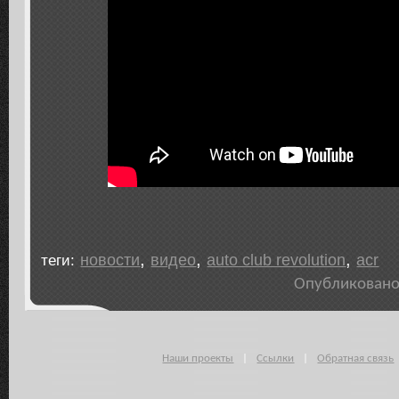
,
,
,
новости
видео
auto club revolution
acr
теги:
Опубликовано 
Наши проекты
|
Ссылки
|
Обратная связь