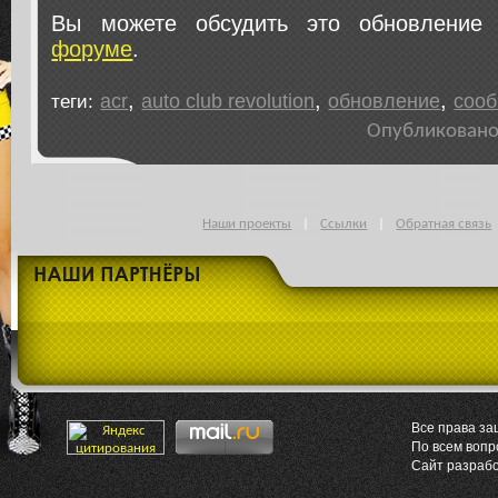
Вы можете обсудить это обновлени
форуме
.
,
,
,
acr
auto club revolution
обновление
соо
теги:
Опубликовано 
Наши проекты
|
Ссылки
|
Обратная связь
Все права за
По всем воп
Сайт разраб