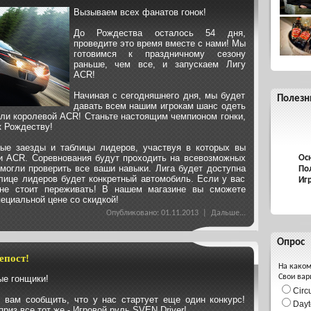
Вызываем всех фанатов гонок!
До Рождества осталось 54 дня,
проведите это время вместе с нами! Мы
готовимся к праздничному сезону
раньше, чем все, и запускаем Лигу
ACR!
Начиная с сегодняшнего дня, мы будет
Полезн
давать всем нашим игрокам шанс одеть
или королевой ACR! Станьте настоящим чемпионом гонки,
к Рождеству!
ые заезды и таблицы лидеров, участвуя в которых вы
ги ACR. Соревнования будут проходить на всевозможных
Ос
могли проверить все ваши навыки. Лига будет доступна
По
блице лидеров будет конкретный автомобиль. Если у вас
Иг
 не стоит переживать! В нашем магазине вы сможете
ециальной цене со скидкой!
Опубликовано: 01.11.2013 |
Дальше...
Опрос
епост!
На каком
Свои вар
е гонщики!
Circ
вам сообщить, что у нас стартует еще один конкурс!
Dayt
приз все тот же - Игровой руль SVEN Driver!