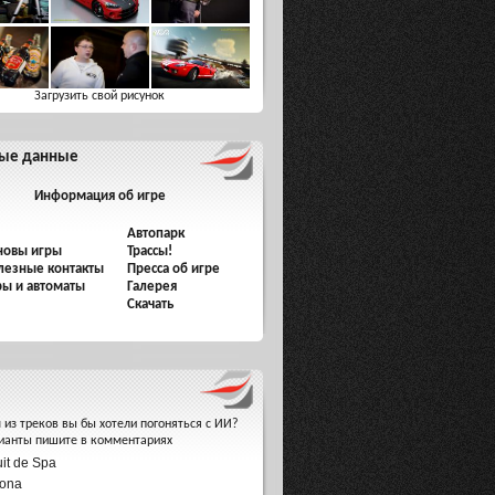
Загрузить свой рисунок
ые данные
Информация об игре
Автопарк
новы игры
Трассы!
лезные контакты
Пресса об игре
ры и автоматы
Галерея
Скачать
 из треков вы бы хотели погоняться с ИИ?
ианты пишите в комментариях
uit de Spa
ona