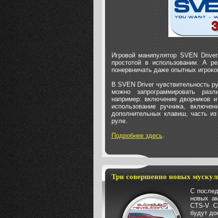
Игровой манипулятор SVEN Driver
простотой в использовании. А ре
понервничать даже опытных игроко
В SVEN Driver чувствительность р
можно запрограммировать разл
например: включение дворников и
использование ручника, включен
дополнительных клавиш, часть из
руле.
Подробнее здесь
.
Три совершенно новых мускул
С послед
новых ам
CTS-V C
будут до