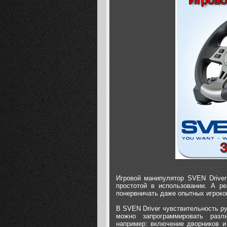
Игровой манипулятор SVEN Driver
простотой в использовании. А ре
понервничать даже опытных игроко
В SVEN Driver чувствительность р
можно запрограммировать разл
например: включение дворников и