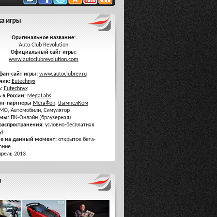
ка игры
Оригинальное название:
Auto Club Revolution
Официальный сайт игры:
www.autoclubrevolution.com
фан-сайт игры:
www.autoclubrev.ru
чик:
Eutechnyx
:
Eutechnyx
 в России:
MegaLabs
нг-партнеры
МегаФон
,
ВымпелКом
O, Автомобили, Симулятор
мы:
ПК-Онлайн (браузерная)
распространения:
условно-бесплатная
y)
ие на данный момент:
открытое бета-
ание
рель 2013
я