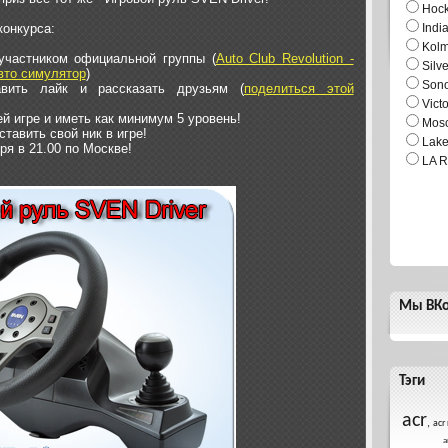
Hock
конкурса:
Indi
Kol
участником официальной группы (
Auto Club Revolution -
Silv
вто симулятор
)
Son
авить лайк и рассказать друзьям (
поделиться этой
Vict
й игре и иметь как минимум 5 уровень!
Mosc
ставить свой ник в игре!
Lake
ря в 21.00 по Москве!
LA R
Мы ВКо
Тэги
acr
,
acr 
а