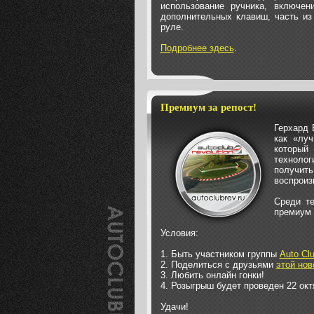
использование ручника, включен
дополнительных клавиш, часть из
руле.
Подробнее здесь
.
Премиум за репост!
Герхард 
как «лу
который
технолог
получи
воспроиз
Среди те
премиум 
Условия:
1. Быть участником группы
Auto Cl
2. Поделиться с друзьями
этой но
3. Любить онлайн гонки!
4. Розыгрыш будет проведен 22 окт
Удачи!