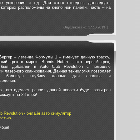
ие ускорения и т.д. Для этого отведены двенадцать
 которых расположены на кнопочной панели, часть – на
Опубликовано: 17.10.2013 |
Бергер – легенда Формулы 1 – именует данную трассу,
чший трек в мире». Brands Hatch – это первый трек,
 был добавлен в Auto Club Revolution с помощью
ии лазерного сканирования. Данная технология позволяет
ть большую глубину данных для анализа и
ведения.
х, кто сделает репост данной новости будет разыгран
аккаунт на 28 дней!
ub Revolution - онлайн авто симулятор
востью
.
ября!