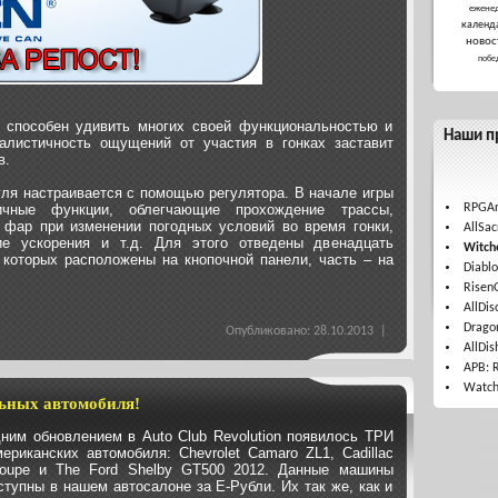
ежене
календ
новос
побе
 способен удивить многих своей функциональностью и
Наши п
алистичность ощущений от участия в гонках заставит
в.
уля настраивается с помощью регулятора. В начале игры
ичные функции, облегчающие прохождение трассы,
RPGAr
 фар при изменении погодных условий во время гонки,
AllSac
ие ускорения и т.д. Для этого отведены двенадцать
Witche
 которых расположены на кнопочной панели, часть – на
Diablo
Risen
AllDis
Drago
Опубликовано: 28.10.2013 |
AllDis
APB: 
Watch
ьных автомобиля!
ним обновлением в Auto Club Revolution появилось ТРИ
ериканских автомобиля: Chevrolet Camaro ZL1, Cadillac
oupe и The Ford Shelby GT500 2012. Данные машины
ступны в нашем автосалоне за Е-Рубли. Их так же, как и