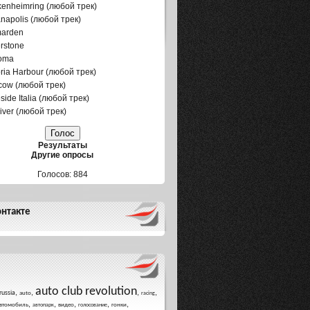
enheimring (любой трек)
anapolis (любой трек)
marden
erstone
oma
oria Harbour (любой трек)
ow (любой трек)
side Italia (любой трек)
iver (любой трек)
Результаты
Другие опросы
Голосов: 884
нтакте
auto club revolution
,
,
,
,
russia
auto
racing
,
,
,
,
,
втомобиль
видео
гонки
автопарк
голосование