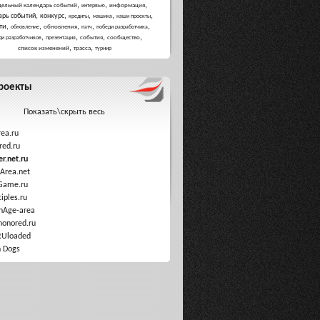
,
,
,
дельный календарь событий
информация
интервью
,
,
,
,
,
арь событий
конкурс
кредиты
машина
наши проекты
,
,
,
,
,
ти
обновления
обновление
патч
победи разработчика
,
,
,
,
события
сообщество
ди разработчиков
презентация
,
,
список изменений
трасса
турнир
роекты
Показать\скрыть весь
ea.ru
red.ru
r.net.ru
Area.net
Game.ru
ciples.ru
nAge-area
honored.ru
RUloaded
 Dogs