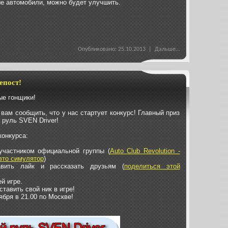
е автомобили, можно будет улучшить.
Опубликовано: 25.10.2013 |
Дальше...
епост!
е гонщики!
вам сообщить, что у нас стартует конкурс! Главный приз
 руль SVEN Driver!
конкурса:
участником официальной группы (
Auto Club Revolution -
вто симулятор
)
авить лайк и рассказать друзьям (
поделиться этой
й игре.
ставить свой ник в игре!
ября в 21.00 по Москве!