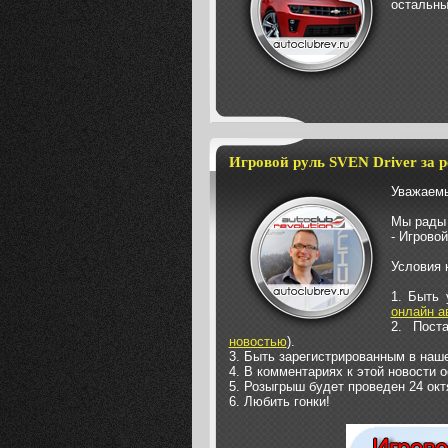
остальны
Игровой руль SVEN Driver за р
Уважаемы
Мы рады 
- Игровой
Условия 
1. Быть 
онлайн а
2. Пост
новостью
).
3. Быть зарегистрированным в наше
4. В комментариях к этой новости о
5. Розыгрыш будет проведен 24 окт
6. Любить гонки!