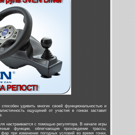
 способен удивить многих своей функциональностью и
алистичность ощущений от участия в гонках заставит
в.
уля настраивается с помощью регулятора. В начале игры
ичные функции, облегчающие прохождение трассы,
 фар при изменении погодных условий во время гонки,