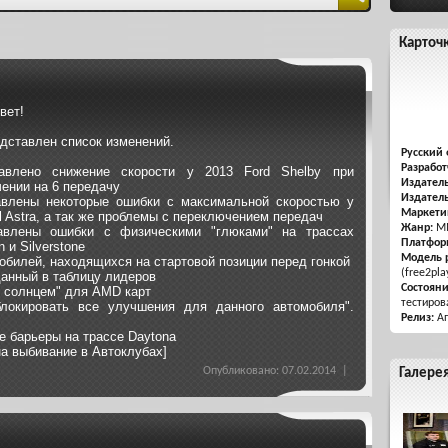
Карточ
вет!
дставлен список изменений.
Русский 
Разработ
авлено снижение скорости у 2013 Ford Shelby при
Издатель
ении на 6 передачу
Издатель
влены некоторые ошибки с максимальной скоростью у
Маркети
l Astra, а так же проблемы с переключением передач
Жанр:
MM
авлены ошибки с физическими "глюками" на трассах
Платфор
 и Silverstone
Модель 
билей, находящихся на стартовой позиции перед гонкой
(free2pla
данный в таблицу лидеров
Состоян
 солнцем" для AMD карт
тестиров
локировать все улучшения для данного автомобиля".
Релиз:
Ап
 барьеры на трассе Daytona
а выбивание в Автоклубах]
Опубликовано: 07.02.2014 |
Галере