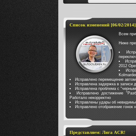
Список изменений [06/02/2014]
Всем при
Ниже пре
Испр
переключ
Испра
2012 Ope
Испр
Kolmarden
Исправлено перемещение автомо
Исправлена задержка в записи 
Исправлена проблема с "черным
Исправлено достижение "Разб
Работало некорректно
Исправлены удары об невидимые
Исправлено отображение гонок н
Представляем: Лига ACR!