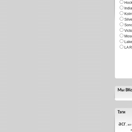
Hock
Indi
Kol
Silv
Son
Vict
Mosc
Lake
LA R
Мы ВКо
Тэги
acr
,
acr 
а