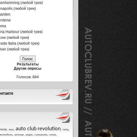
enheimring (любой трек)
anapolis (любой трек)
marden
erstone
oma
oria Harbour (любой трек)
ow (любой трек)
side Italia (любой трек)
iver (любой трек)
Результаты
Другие опросы
Голосов: 884
нтакте
auto club revolution
,
,
,
,
russia
auto
racing
,
,
,
,
,
втомобиль
видео
гонки
автопарк
голосование