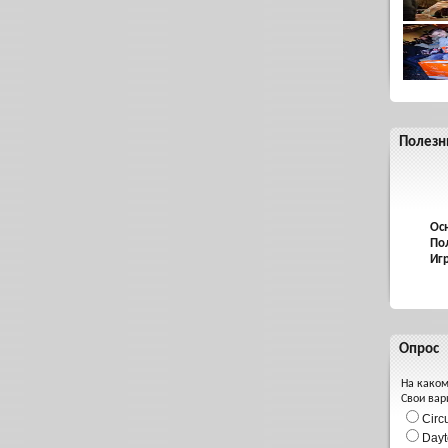
Полезн
Ос
По
Иг
Опрос
На каком
Свои вар
Circ
Dayt