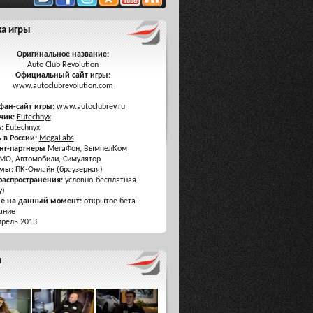
ка игры
Оригинальное название:
Auto Club Revolution
Официальный сайт игры:
www.autoclubrevolution.com
фан-сайт игры:
www.autoclubrev.ru
чик:
Eutechnyx
:
Eutechnyx
 в России:
MegaLabs
нг-партнеры
МегаФон
,
ВымпелКом
O, Автомобили, Симулятор
мы:
ПК-Онлайн (браузерная)
распространения:
условно-бесплатная
y)
ие на данный момент:
открытое бета-
ание
рель 2013
я