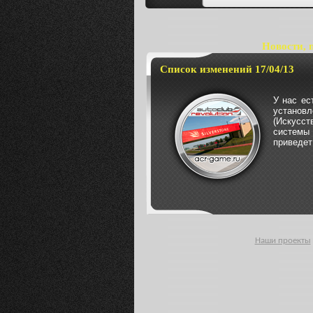
Новости, 
Список изменений 17/04/13
У нас ес
установл
(Искусс
системы
приведет 
Наши проекты