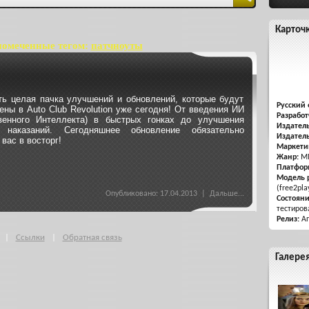
Карточ
помеченные тегом:
патчноуты
ть целая пачка улучшений и обновлений, которые будут
Русский 
ены в Auto Club Revolution уже сегодня! От введения ИИ
Разработ
твенного Интеллекта) в быстрых гонках до улучшения
Издатель
 наказаний. Сегодняшнее обновление обязательно
Издатель
вас в восторг!
Маркети
Жанр:
MM
Платфор
Модель 
(free2pla
Опубликовано: 17.04.2013 |
Дальше...
Состоян
тестиров
Релиз:
Ап
|
Ссылки
|
Обратная связь
Галере