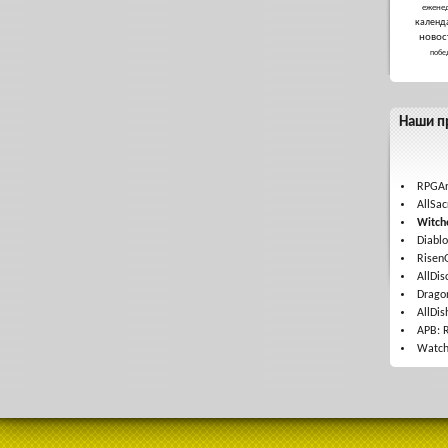
ежене
календ
новос
побе
Наши п
RPGAr
AllSac
Witche
Diablo
Risen
AllDis
Drago
AllDis
APB: 
Watch