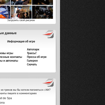
Загрузить свой рисунок
ые данные
Информация об игре
Автопарк
новы игры
Трассы!
лезные контакты
Пресса об игре
ры и автоматы
Галерея
Скачать
 из треков вы бы хотели погоняться с ИИ?
ианты пишите в комментариях
uit de Spa
ona