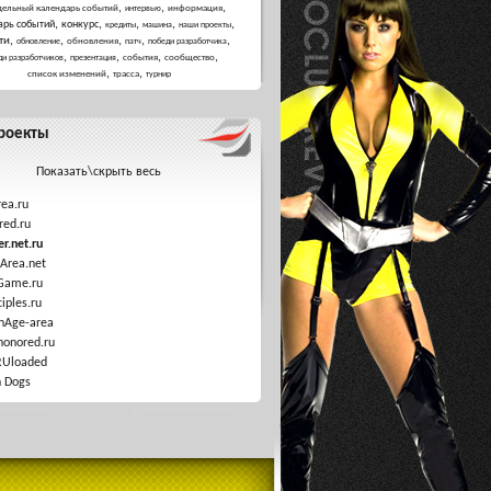
,
,
,
дельный календарь событий
информация
интервью
,
,
,
,
,
арь событий
конкурс
кредиты
машина
наши проекты
,
,
,
,
,
ти
обновления
обновление
патч
победи разработчика
,
,
,
,
события
сообщество
ди разработчиков
презентация
,
,
список изменений
трасса
турнир
роекты
Показать\скрыть весь
ea.ru
red.ru
r.net.ru
Area.net
Game.ru
ciples.ru
nAge-area
honored.ru
RUloaded
 Dogs