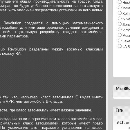
учше его общая производительность на трассе. Когда
Hock
ыигран, он будет добавлен в коллекцию вашего аккаунта
Indi
жет быть увеличен посредством установки на него новых
Kol
Silv
 Revolution создается с помощью математического
Son
втомобиля для имитации реальных условий вождения и
Vict
 себя тщательную разработку каждого автомобиля,
Mosc
ами параметров.
Lake
LA R
lub Revolution разделены между восемью классами
к классу RA:
Мы ВКо
так, что, например, класс автомобиля С будет иметь
 и VPR, чем автомобиль B-класса.
есте, где класс автомобиль имеет важное значение.
Тэги
 создании гонки с ограничением класса автомобиля у вас
acr
ксимальный класс автомобилей, которые имеют право
,
acr 
 По умолчанию этот параметр установлен на класс
а