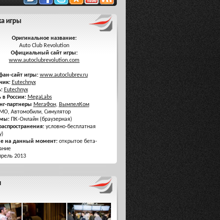
ка игры
Оригинальное название:
Auto Club Revolution
Официальный сайт игры:
www.autoclubrevolution.com
фан-сайт игры:
www.autoclubrev.ru
чик:
Eutechnyx
:
Eutechnyx
 в России:
MegaLabs
нг-партнеры
МегаФон
,
ВымпелКом
O, Автомобили, Симулятор
мы:
ПК-Онлайн (браузерная)
распространения:
условно-бесплатная
y)
ие на данный момент:
открытое бета-
ание
рель 2013
я