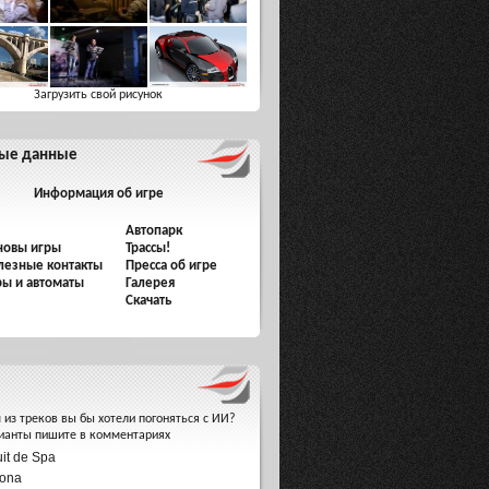
Загрузить свой рисунок
ые данные
Информация об игре
Автопарк
новы игры
Трассы!
лезные контакты
Пресса об игре
ры и автоматы
Галерея
Скачать
 из треков вы бы хотели погоняться с ИИ?
ианты пишите в комментариях
uit de Spa
ona