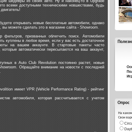
щие шедевры из своих авто. Ну и наконец-то в Upgrade
вто всеми доступными техническими новшествами, будь
 двигатель!
будете открывать новые бесплатные автомобили, однако
 вы можете сделать это в магазине сайта - Showroom.
 фильтров, призванных облегчить поиск. Автомобили
ыть куплены в любое время, если у вас есть достаточное
Полезн
люты на вашем аккаунте. В стартовые пакеты часто
 которые автоматически пересылаются на ваш аккаунт,
упных в Auto Club Revolution постоянно растет, новые
howroom. Обращайте внимание на новости с последней
Ос
.
По
Иг
lition имеет VPR (Vehicle Performance Rating) - рейтинг
истик автомобиля, которая рассчитывается с учетом
Опрос
На каком
Свои вар
Circ
Dayt