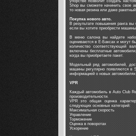
упорстве позволит создать настоя
Shop вы сможете начинить свое а
то новая резина или даже ракетный
Покупка нового авто.
В результате повышения ранга вы 
если вы хотите приобрести машины,
В меню салона вы найдете набор
оцениваются в E-Баксах и могут б
количество соответствующей ва
включены бесплатные автомобили,
когда вы приобретаете пакет.
Модельный ряд автомобилей, дост
машины регулярно появляются в S
информацией о новых автомобилях
VPR
Каждый автомобиль в Auto Club Revo
производительности.
VPR это общая оценка характер
следующих основных категорий:
Максимальная скорость
Управление
Торможение
Оценка в поворотах
Ускорение