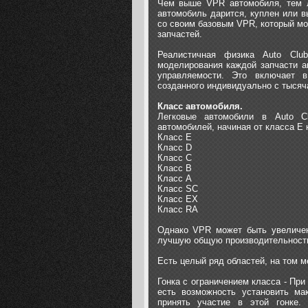
Чем выше VPR автомобиля, тем л
автомобиль дарится, куплен или в
со своим базовым VPR, который мо
запчастей.
Реалистичная физика Auto Club
моделирования каждой запчасти а
управляемости. Это включает в
созданного индивидуально с тысяч
Класс автомобиля.
Легковые автомобили в Auto C
автомобилей, начиная от класса E 
Класс E
Класс D
Класс С
Класс B
Класс А
Класс SC
Класс EX
Класс RA
Однако VPR может быть увеличен 
лучшую общую производительность
Есть целый ряд областей, на том м
Гонка с ограничением класса - При
есть возможность установить ма
принять участие в этой гонке.