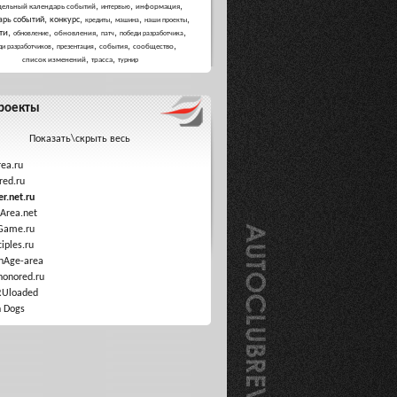
,
,
,
дельный календарь событий
информация
интервью
,
,
,
,
,
арь событий
конкурс
кредиты
машина
наши проекты
,
,
,
,
,
ти
обновления
обновление
патч
победи разработчика
,
,
,
,
события
сообщество
ди разработчиков
презентация
,
,
список изменений
трасса
турнир
роекты
Показать\скрыть весь
ea.ru
red.ru
r.net.ru
Area.net
Game.ru
ciples.ru
nAge-area
honored.ru
RUloaded
 Dogs