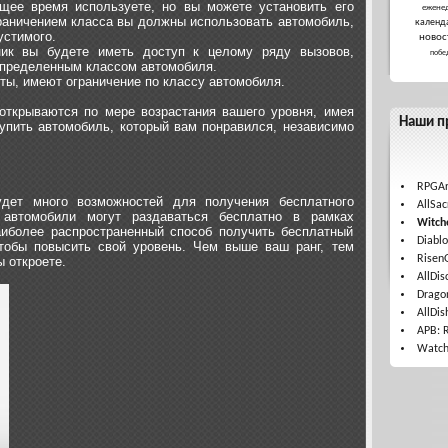
щее время используете, но вы можете установить его
ежене
граничением класса вы должны использовать автомобиль,
календ
устимого.
новос
тник вы будете иметь доступ к целому ряду вызовов,
побе
определенным классом автомобиля.
ты, имеют ограничение по классу автомобиля.
 открываются по мере возрастания вашего уровня, имея
Наши п
упить автомобиль, который вам понравился, независимо
RPGAr
удет много возможностей для получения бесплатного
AllSac
автомобили могут раздаваться бесплатно в рамках
Witche
наиболее распространенный способ получить бесплатный
Diablo
тобы повысить свой уровень. Чем выше ваш ранг, тем
Risen
 откроете.
AllDis
Drago
AllDis
APB: 
Watch