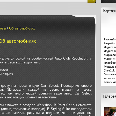
Карточ
овы
/
Об автомобилях
Русский 
Об автомобилях
Разработ
Издатель
Издатель
Маркети
вляется одной из особенностей Auto Club Revolution, у
Жанр:
MM
нять свои коллекции авто:
Платфор
Модель 
билей
(free2pla
и акциях
Состоян
тестиров
Релиз:
Ап
доступны через опцию Car Select. Посещение своего
вать 3D-модели каждой из своих машин, а также
 то, как много людей оценили ваше авто. Car Select
Галере
ый в настоящий момент автомобиль.
вы сможете в разделе Workshop. В Paint Car вы сможете
(диски, тормозные колодки). В Styling Suite посредством
 на автомобиль рисунки и надписи, что при должном