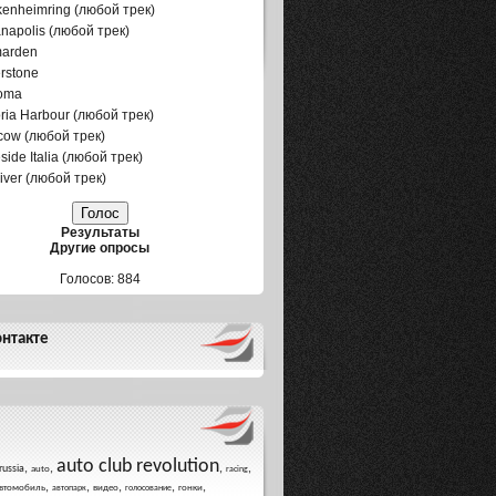
enheimring (любой трек)
anapolis (любой трек)
marden
erstone
oma
oria Harbour (любой трек)
ow (любой трек)
side Italia (любой трек)
iver (любой трек)
Результаты
Другие опросы
Голосов: 884
нтакте
auto club revolution
,
,
,
,
russia
auto
racing
,
,
,
,
,
втомобиль
видео
гонки
автопарк
голосование