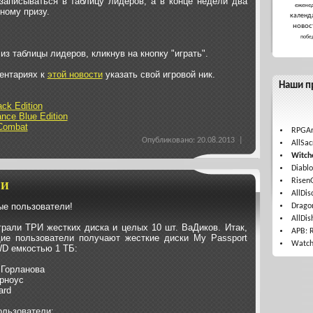
записываться в таблицу лидеров, а в конце недели два
ежене
ному призу.
календ
новос
побе
из таблицы лидеров, кликнув на кнопку "играть".
ентариях к
этой новости
указать свой игровой ник.
Наши п
ck Edition
nce Blue Edition
Combat
RPGAr
Опубликовано: 20.08.2013 |
AllSac
Witche
Diablo
Risen
ГИ
AllDis
е пользователи!
Drago
AllDis
рали ТРИ жестких диска и целых 10 шт. ВаДиков. Итак,
APB: 
ие пользователи получают жесткие диски My Passport
Watch
 WD емкостью 1 ТБ:
 Горланова
ерноус
ard
льзователи: