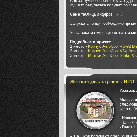
Самое лучшее время круга будет 
лучших результата получат по глав
Сама таблица лидеров
ТУТ
.
Запускать гонку необходимо прямо 
Участники конкурса должны в комм
Подробнее о призах:
1 место -
Корпус AeroCool VS-92 Bla
2 место -
Корпус AeroCool V3X Adva
3 место -
Мышки AeroCool Strike-X 
Жесткий диск за репост: ИТО
Уважаемы
Мы разыг
следующ
Ultra от
- Иришка
- Таня Ч
- Derga H
А ВаДиков получают следующие по