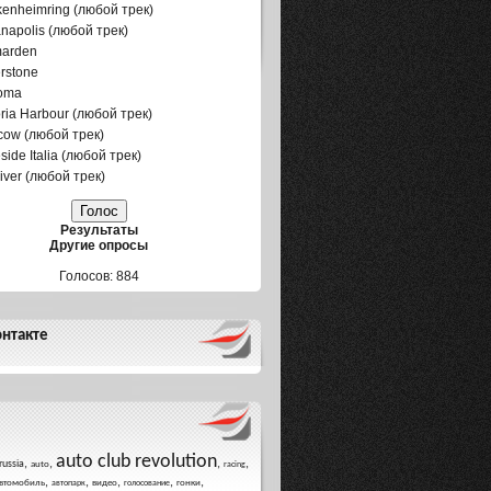
enheimring (любой трек)
anapolis (любой трек)
marden
erstone
oma
oria Harbour (любой трек)
ow (любой трек)
side Italia (любой трек)
iver (любой трек)
Результаты
Другие опросы
Голосов: 884
нтакте
auto club revolution
,
,
,
,
russia
auto
racing
,
,
,
,
,
втомобиль
видео
гонки
автопарк
голосование