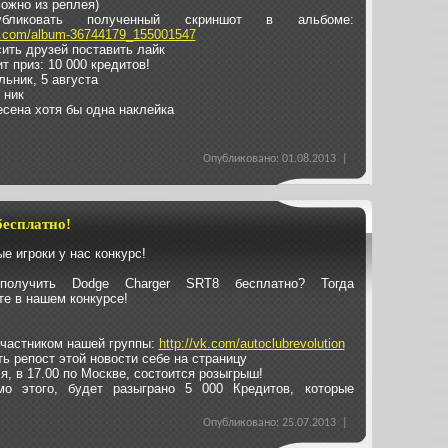
можно из реплея)
бликовать полученный скриншот в альбоме:
vk.com/album-36744179_155001547
сить друзей поставить лайк
 приз: 10 000 кредитов!
льник, 5 августа
 ник
есена хотя бы одна наклейка
Опубликовано: 01.08.2013 |
бесплатно!
е игроки у нас конкурс!
получить Dodge Charger SRT8 бесплатно? Тогда
те в нашем конкурсе!
участником нашей группы:
http://vk.com/autoclubrevolution
ть репост этой новости себе на страницу
ля, в 17.00 по Москве, состоится розыгрыш!
мо этого, будет разыграно 5 000 Кредитов, которые
Опубликовано: 25.07.2013 |