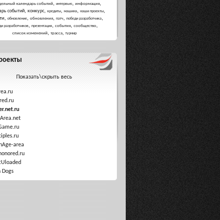
,
,
,
дельный календарь событий
информация
интервью
,
,
,
,
,
арь событий
конкурс
кредиты
машина
наши проекты
,
,
,
,
,
ти
обновления
обновление
патч
победи разработчика
,
,
,
,
события
сообщество
ди разработчиков
презентация
,
,
список изменений
трасса
турнир
роекты
Показать\скрыть весь
ea.ru
red.ru
r.net.ru
Area.net
Game.ru
ciples.ru
nAge-area
honored.ru
RUloaded
 Dogs