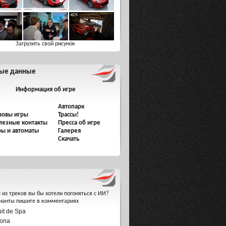
Загрузить свой рисунок
ые данные
Информация об игре
Автопарк
новы игры
Трассы!
лезные контакты
Пресса об игре
ры и автоматы
Галерея
Скачать
 из треков вы бы хотели погоняться с ИИ?
ианты пишите в комментариях
uit de Spa
ona