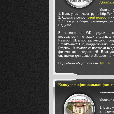
данной 
Условия 
1. Быть участником групп:
http://vk
2. Сделать репост
этой новости
к 
3. 14 августа будет произведен р
ВаДиков!
В новинке от WD, удивительно
возможности по защите данных 
Passport Ultra поставляется с пр
SmartWare™ Pro, поддерживающим 
Dropbox. В комплект поставки вх
физических воздействий. Благода
спутников для вашего Ultrabook или
Подробнее об устройстве
ЗДЕСЬ
.
Конкурс в официальной фан-г
Уважаемы
Условия 
1. Быть 
2. Сдел