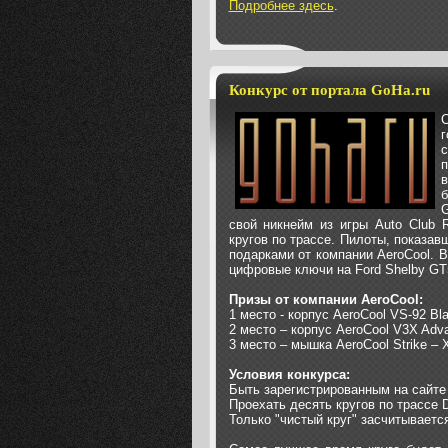
Подробнее здесь
.
Конкурс от портала GoHa.ru
с
п
в
G
свой никнейм из игры Auto Club R
кругов по трассе. Пилоты, показав
подарками от компании AeroCool. 
цифровые ключи на Ford Shelby GT5
Призы от компании AeroCool:
1 место - корпус AeroCool VS-92 Bla
2 место – корпус AeroCool V3X Adva
3 место – мышка AeroCool Strike – 
Условия конкурса:
Быть зарегистрированным на сайте и
Проехать десять кругов по трассе 
Только "чистый круг" засчитывается