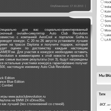
Hock
Опубликовано: 17.10.2013 |
Indi
Kol
Silv
Son
Vict
Специально для вас социально-ориентированный
Mosc
гоночный онлайн-симулятор Auto Club Revolution
Lake
овместно с компанией AeroCool и порталом GoHa.ru
LA R
роводят конкурс. С 20 по 26 августа установите лучшее
ремя на трассе Daytona и получите подарок, который
будет оценен по достоинству каждым настоящим
AMER’ом. Для участия в конкурсе необходимо оставить
evolution в комментариях к этой новости и проехать 5
шие самые высокие результаты (топ 3), будут награждены
Все остальные участники конкурса гарантировано получат
00, настоящую изюминку Auto Club Revolution.
Мы ВКо
ck Edition
nce Blue Edition
X Combet
Тэги
гры www.autoclubrevolution.ru
Daytona на BMW Z4 sDrive35is.
acr
 как лучший (без столкновений со стеной).
,
acr 
а