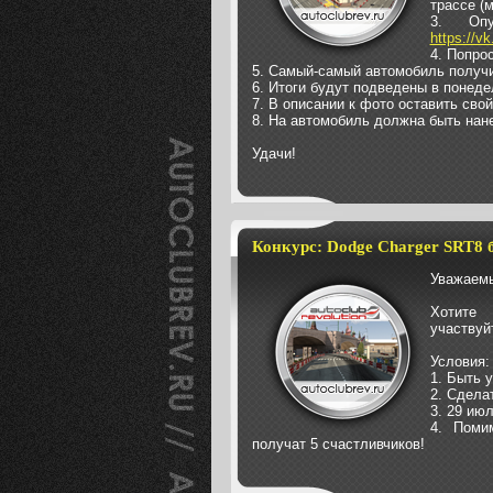
трассе (
3. Опу
https://
4. Попро
5. Самый-самый автомобиль получит
6. Итоги будут подведены в понеде
7. В описании к фото оставить свой
8. На автомобиль должна быть нан
Удачи!
Конкурс: Dodge Charger SRT8 
Уважаемы
Хотите 
участвуй
Условия:
1. Быть 
2. Сдела
3. 29 ию
4. Поми
получат 5 счастливчиков!