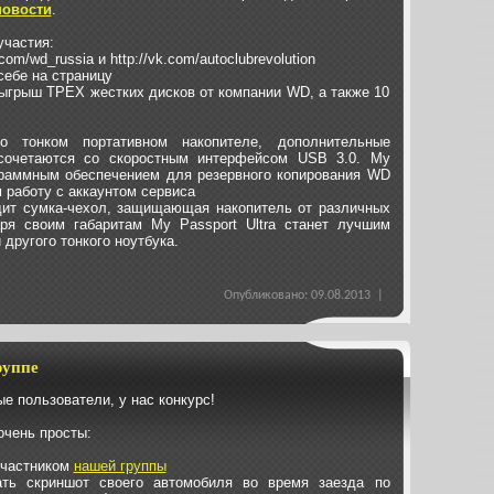
новости
.
участия:
.com/wd_russia
и
http://vk.com/autoclubrevolution
себе на страницу
озыгрыш ТРЕХ жестких дисков от компании WD, а также 10
 тонком портативном накопителе, дополнительные
сочетаются со скоростным интерфейсом USB 3.0. My
ограммным обеспечением для резервного копирования WD
работу с аккаунтом сервиса
одит сумка-чехол, защищающая накопитель от различных
ря своим габаритам My Passport Ultra станет лучшим
 другого тонкого ноутбука.
Опубликовано: 09.08.2013 |
руппе
е пользователи, у нас конкурс!
очень просты:
участником
нашей группы
ать скриншот своего автомобиля во время заезда по