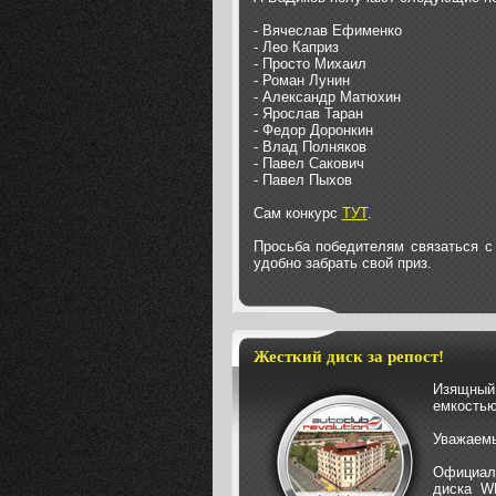
- Вячеслав Ефименко
- Лео Каприз
- Просто Михаил
- Роман Лунин
- Александр Матюхин
- Ярослав Таран
- Федор Доронкин
- Влад Полняков
- Павел Сакович
- Павел Пыхов
Сам конкурс
ТУТ
.
Просьба победителям связаться с 
удобно забрать свой приз.
Жесткий диск за репост!
Изящный
емкостью
Уважаемы
Официаль
диска W