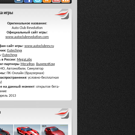
ка игры
Оригинальное название:
Auto Club Revolution
Официальный сайт игры:
www.autoclubrevolution.com
фан-сайт игры:
www.autoclubrev.ru
чик:
Eutechnyx
:
Eutechnyx
 в России:
MegaLabs
нг-партнеры
МегаФон
,
ВымпелКом
O, Автомобили, Симулятор
мы:
ПК-Онлайн (браузерная)
распространения:
условно-бесплатная
y)
ие на данный момент:
открытое бета-
ание
рель 2013
я