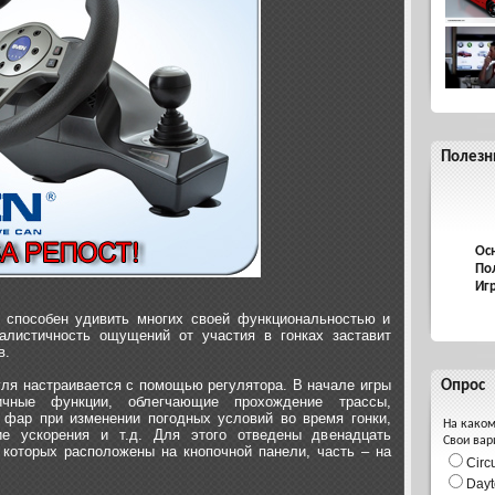
Полезн
Ос
По
Иг
 способен удивить многих своей функциональностью и
алистичность ощущений от участия в гонках заставит
в.
уля настраивается с помощью регулятора. В начале игры
Опрос
ичные функции, облегчающие прохождение трассы,
 фар при изменении погодных условий во время гонки,
На каком
ие ускорения и т.д. Для этого отведены двенадцать
Свои вар
 которых расположены на кнопочной панели, часть – на
Circ
Dayt