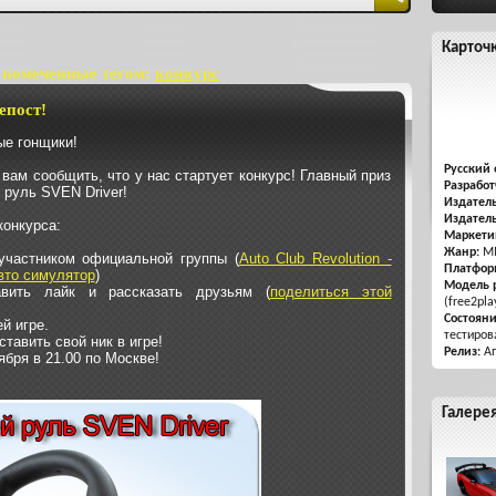
Карточ
 помеченные тегом:
конкурс
епост!
е гонщики!
Русский 
вам сообщить, что у нас стартует конкурс! Главный приз
Разработ
 руль SVEN Driver!
Издатель
Издатель
конкурса:
Маркети
Жанр:
MM
участником официальной группы (
Auto Club Revolution -
Платфор
вто симулятор
)
Модель 
авить лайк и рассказать друзьям (
поделиться этой
(free2pla
Состоян
й игре.
тестиров
ставить свой ник в игре!
Релиз:
Ап
ября в 21.00 по Москве!
Галере